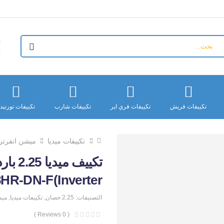
+
تكييفات فريش
تكييفات فري اير
تكييفات شارب
تكييفات تورنيد
تكييفات ميديا
ميشن انفرتر
Inverter)MSC1T-18HR-DN-F
التصنيفات:
2.25 حصان
,
تكييفات ميديا
,
ميش
( 0 Reviews )