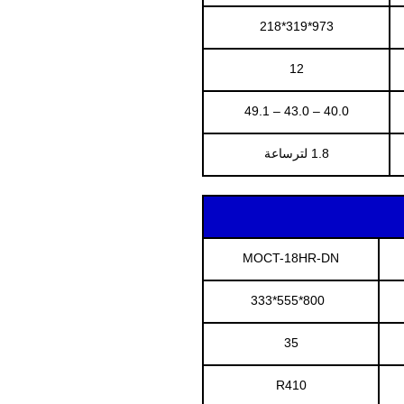
973*319*218
12
40.0 – 43.0 – 49.1
1.8 لترساعة
MOCT-18HR-DN
800*555*333
35
R410