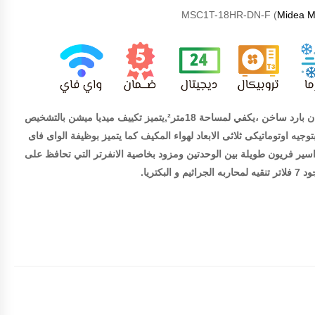
) MSC1T-18HR-DN-F
Midea Mi
تكييف ميديا ميشن انفرتر 2.25 حصان بارد ساخن ،يكفي لمساحة 18متر²,يتميز تكييف ميديا ميشن بالتشخيص
توجيه اوتوماتيكى ثلاثى الابعاد لهواء المكيف كما يتميز بوظيفة الواى فاى
اسير فريون طويلة بين الوحدتين ومزود بخاصية الانفرتر التي تحافظ على