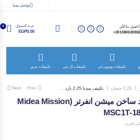
تواصل معنا
عربة التسوق:
0
اتصل بنا الأن
EGP0.00
201080026982
و
تكييفات يونيون اير
تكييفات ال جي
تكييفات جري
تكييفات سا
Next
Prev
2.25 حصان
تكييف ميديا 2.25 بارد ساخن ميشن انفرتر (Midea Mission Inverter)MSC1T-18HR-DN-F
تكييف ميديا 2.25 بارد ساخن ميشن انفرتر (Midea Mission
ن انفرتر