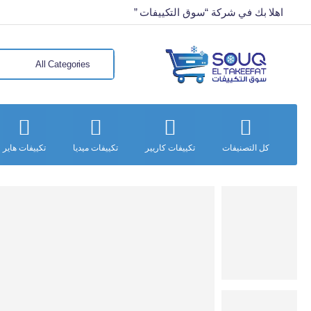
اهلا بك في شركة “سوق التكييفات ”
كل التصنيفات
تكييفات كاريير
تكييفات ميديا
تكييفات هاير