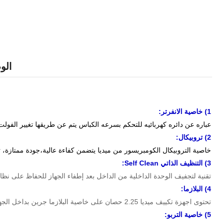
ال
1
) خاصية الانفرتر:
عباره عن دائره كهربائيه للتحكم بسرعه الكباس يتم عن طريقها تغيير الفولت من A.Cالي D.C وتتغيير الذبذبه فيتغير سرعه الكباس فيتحكم بدرجه
2)
تروبيكال:
خاصية التروبيكال الكومبريسور من ميديا يتضمن كفاءة عالية،جودة ممتازة،
3) التنظيف الذاتي Self Clean
:
تقنية لتجفيف الوحدة الداخلية من الداخل بعد إطفاء الجهاز للحفاظ على نظا
4) البلازما:
تحتوى اجهزة تكييف ميديا 2.25 حصان على خاصية البلازما جرين بداخل الجهاز حيث تعمل تلك الخاصية على عملية التخلص من الروائح الكريهة و الاتربة.
5) خاصية التربو: