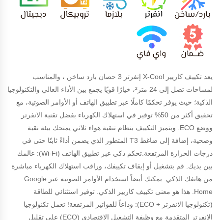
يعد تكييف كاريير X-Cool إنفرتر 3 حصان بارد ساخن ، والمناسب
لمساحات تصل إلى 24 متر²، خيارًا قويًا يجمع بين الأداء العالي والتكنولوجيا
الذكية؛ حيث يوفر تحكمًا كاملًا عبر تطبيق الهاتف أو الأوامر الصوتية، مع
تحقيق أكثر من 50% توفير في استهلاك الكهرباء بفضل تقنية الانفرتر
ووضع ECO. ويتميز التكييف بنظام تنقية هواء ثلاثي يمنحك بيئة نقية
وصحية، إضافة إلى ضاغط T3 المتطور الذي يضمن أداءً ثابتًا حتى في
درجات الحرارة المرتفعة.تحكم ذكي عبر تطبيق الهاتف (Wi-Fi): عالمك
بين يديك. قم بتشغيل أو إيقاف تكييفك، وراقب استهلاك الكهرباء مباشرة
من هاتفك الذكي. يمكنك أيضاً استخدام الأوامر الصوتية عبر Google
Home. هذا هو معنى تكييف كاريير الذكي. توفير استثنائي للطاقة
(تكنولوجيا الانفرتر + ECO): وداعاً للفواتير المرتفعة! تعمل تكنولوجيا
الانفرتر المتقدمة مع وظيفة التشغيل الاقتصادي (ECO) على تقليل