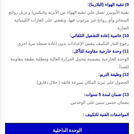
9) تنقية الهواء (البلازما):
تقنية الأيونيزر تعمل علي تنقية الهواء من الأتربة والبكتيريا و تزيل روائح
السجائر وأي روائح غير مرغوب فيها، وتقضي على الغازات الكيميائية
الضارة.
10) خاصية إعادة التشغيل التلقائي:
رجوع التيار للتكييف بنفس الإعدادات بدون إعادة ضبطة مرة اخري.
11) وحدة خارجية مقاومة للتآكل:
الوحدة الخارجية مصممة تتحمل الحرارة العالية ومطلية بطبقة مقاومة
للصدأ.
12) وظيفة التربو:
الحصول على تبريد المكان بسرعة فائقة ( خلال دقايق).
13) ضمان لمدة 5 سنوات:
بضمان خمس سنين على الوحدتين.
المواصفات الفنية للتكييف :
الوحدة الداخلية