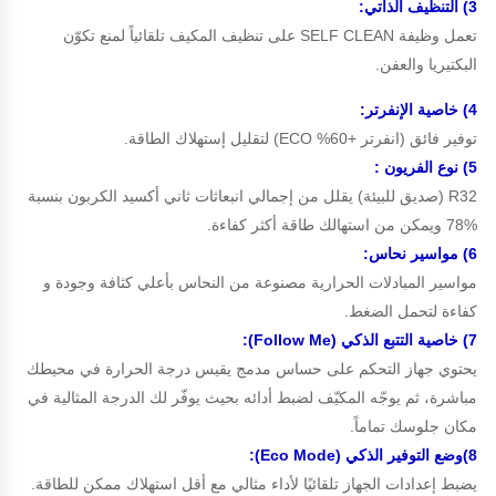
3) التنظيف الذاتي:
تعمل وظيفة SELF CLEAN على تنظيف المكيف تلقائياً لمنع تكوّن
البكتيريا والعفن.
4) خاصية الإنفرتر:
توفير فائق (انفرتر +60% ECO) لتقليل إستهلاك الطاقة.
5) نوع الفريون :
R32 (صديق للبيئة) يقلل من إجمالي انبعاثات ثاني أكسيد الكربون بنسبة
%78 ويمكن من استهالك طاقة أكثر كفاءة.
6) مواسير نح
ا
س:
مواسير المبادلات الحرارية مصنوعة من النحاس بأعلي كثافة وجودة و
كفاءة لتحمل الضغط.
7) خاصية التتبع الذكي (Follow Me):
يحتوي جهاز التحكم على حساس مدمج يقيس درجة الحرارة في محيطك
مباشرة، ثم يوجّه المكيّف لضبط أدائه بحيث يوفّر لك الدرجة المثالية في
مكان جلوسك تماماً.
8)وضع التوفير الذكي (Eco Mode):
يضبط إعدادات الجهاز تلقائيًا لأداء مثالي مع أقل استهلاك ممكن للطاقة.