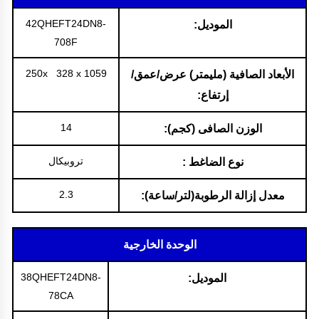
42QHEFT24DN8-
الموديل:
708F
250x 328 x 1059
الأبعاد الصافية (مليمتر) عرض/عمق/
إرتفاع:
14
الوزن الصافى (كجم):
تروبيكال
نوع الضاغط :
2.3
معدل إزالة الرطوبة(لتر/ساعة):
الوحدة الخارجية
38QHEFT24DN8-
الموديل:
78CA