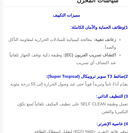
سياسات المخزن
مميزات
التكييف
1)وظائف الحماية والأمان الكاملة:
زعانف ذهبية:
معالجة كيميائية للمبادلات الحرارية لمقاومة التآكل
والصدأ.
اكتشاف تسريب الفريون (EC):
وظيفة ذكية توقف الجهاز تلقائياً
عند اكتشاف أي تسريب.
2)ضاغط T3 سوبر تروبيكال (Super Tropical):
يقدّم أداءً ثابتاً وتبريداً قوياً حتى عند وصول الحرارة إلى 55 درجة مئوية.
3) التنظيف الذاتي:
تعمل وظيفة SELF CLEAN على تنظيف المكيف تلقائياً لمنع تكوّن
البكتيريا والعفن.
4) خاصية الإنفرتر:
توفير فائق (انفرتر +60% ECO) لتقليل إستهلاك الطاقة.