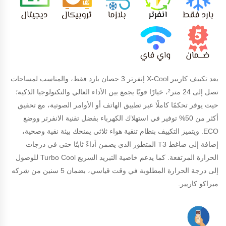
يعد تكييف كاريير X-Cool إنفرتر 3 حصان بارد فقط، والمناسب لمساحات
تصل إلى 24 متر²، خيارًا قويًا يجمع بين الأداء العالي والتكنولوجيا الذكية؛
حيث يوفر تحكمًا كاملًا عبر تطبيق الهاتف أو الأوامر الصوتية، مع تحقيق
أكثر من 50% توفير في استهلاك الكهرباء بفضل تقنية الانفرتر ووضع
ECO. ويتميز التكييف بنظام تنقية هواء ثلاثي يمنحك بيئة نقية وصحية،
إضافة إلى ضاغط T3 المتطور الذي يضمن أداءً ثابتًا حتى في درجات
الحرارة المرتفعة. كما يدعم خاصية التبريد السريع Turbo Cool للوصول
إلى درجة الحرارة المطلوبة في وقت قياسي، بضمان 5 سنين من شركه
ميراكو كاريير.