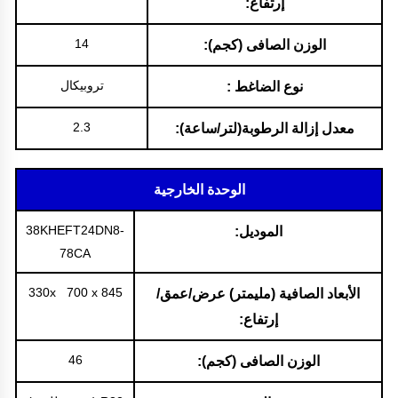
إرتفاع:
14
الوزن الصافى (كجم):
تروبيكال
نوع الضاغط :
2.3
معدل إزالة الرطوبة(لتر/ساعة):
الوحدة الخارجية
38KHEFT24DN8-
الموديل:
78CA
330x 700 x 845
الأبعاد الصافية (مليمتر) عرض/عمق/
إرتفاع:
46
الوزن الصافى (كجم):