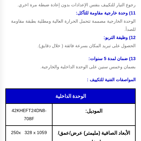
رجوع التيار للتكييف بنفس الإعدادات بدون إعادة ضبطة مرة اخري.
11) وحدة خارجية مقاومة للتآكل:
الوحدة الخارجية مصممة تتحمل الحرارة العالية ومطلية بطبقة مقاومة
للصدأ.
12) وظيفة التربو:
الحصول على تبريد المكان بسرعة فائقة ( خلال دقايق).
13) ضمان لمدة 5 سنوات:
بضمان وخمس سنين على الوحدة الداخلية والخارجية.
المواصفات الفنية للتكييف :
الوحدة الداخلية
42KHEFT24DN8-
الموديل:
708F
250x 328 x 1059
الأبعاد الصافية (مليمتر) عرض/عمق/