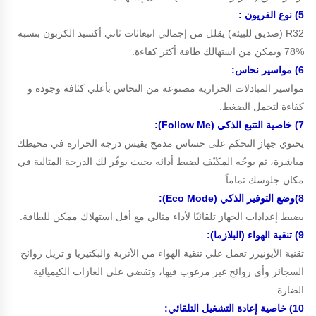
5) نوع الفريون :
R32 (صديق للبيئة) يقلل من إجمالي انبعاثات ثاني أكسيد الكربون بنسبة
%78 ويمكن من استهالك طاقة أكثر كفاءة.
6) مواسير نح
ا
س:
مواسير المبادلات الحرارية مصنوعة من النحاس بأعلي كثافة وجودة و
كفاءة لتحمل الضغط.
7) خاصية التتبع الذكي (Follow Me):
يحتوي جهاز التحكم على حساس مدمج يقيس درجة الحرارة في محيطك
مباشرة، ثم يوجّه المكيّف لضبط أدائه بحيث يوفّر لك الدرجة المثالية في
مكان جلوسك تماماً.
8)وضع التوفير الذكي (Eco Mode):
يضبط إعدادات الجهاز تلقائيًا لأداء مثالي مع أقل استهلاك ممكن للطاقة.
9) تنقية الهواء (البلازما):
تقنية الأيونيزر تعمل علي تنقية الهواء من الأتربة والبكتيريا و تزيل روائح
السجائر وأي روائح غير مرغوب فيها، وتقضي على الغازات الكيميائية
الضارة.
10) خاصية إعادة التشغيل التلقائي: