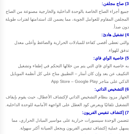
3) صاج مجلفن:
جميع أجزاء الصاج الخاصة بالوحدة الداخلية والخارجية مصنوعة من الصاج
المجلفن المقاوم للعوامل الجوية، مما يضمن لك استدامتها لفترات طويلة
دون صدأ.
4) تشغيل هادئ:
والتى تعطى أقصى كفاءة للمبادلات الحرارية والضاغط وأعلى معدل
تدفق للهواء.
5) خاصية الواي فاي:
به خاصية الواي فاي التي يتم من خلالها التحكم في إطفاء وتشغيل
التكييف عن بعد وإن كان أمتار – التطبيق متاح علي كل أنظمة الموبايل
الذكي على متاجر App Store – Google Play
6) التشخيص الذاتي:
الجهاز مزود بنظام التشخيص الذاتي لإكتشاف الأعطال، حيث يقوم بإيقاف
التشغيل تلقائيًا ويعرض كود العطل على الواجهة الأمامية للوحدة الداخلية.
7) إكتشاف تنفيس الفريون:
تتضمن الوحدة سينسورات حرارية على مواسير المبادل الحراري، مما
يسهل عملية إكتشاف تنفيس الفريون ويجعل الصيانة أكثر سهولة.