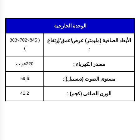
الوحدة الخارجية
( 845×702×363
الأبعاد الصافية (مليمتر) عرض/عمق/إرتفاع
)
:
220فولت
مصدر الكهرباء :
59,6
مستوى الصوت (ديسيبل) :
41,2
الوزن الصافى (كجم) :