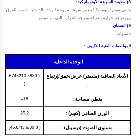
8) وظيفة السرعة الاوتوماتيكية:
والتى تقوم أوتوماتيكيا بتغيير سرعة مروحة الوحدة الداخلية حسب الفرق
بين درجة حرارة الغرفة ودرجة الحرارة التى تم ضبطها.
9) الضمان:
5سنوات.
المواصفات الفنية للتكييف :
الوحدة الداخلية
( 880× 210×674
الأبعاد الصافية (مليمتر) عرض/عمق/إرتفاع
)
:
18م
يغطي مساحة :
25,2
الوزن الصافى (كجم) :
( 46.8/43.6/39.8)
مستوى الصوت (ديسيبل) :