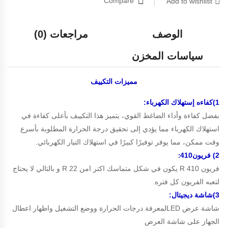
Compare
Add to wishlist
الوصف
مراجعات (0)
سياسات المخزن
مميزات
التكييف
1)كفاءه إستهلاك الكهرباء:
بفضل كفاءة وأداء الضاغط القوي، يتميز هذا التكييف بأعلى كفاءة في
استهلاك الكهرباء مما يؤدي إلى تحقيق درجة الحرارة المطلوبة بأسرع
وقت ممكن، مما يوفر توفيرًا كبيرًا في استهلاك التيار الكهربائي.
2) فريون410
:
فريون R 410 يكون في شكل متماسك اكتر امن R 22 و بالتالي لا يحتاج
لتعبه الفريون كل فتره.
3)شاشة ديجيتال:
شاشة عرض LEDلمعرفة درجات الحرارة ووضع التشغيل واظهار اعطال
الجهاز على شاشة العرض