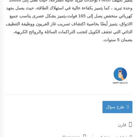
يتميز تكييف Fresh بوحدات تبريد عالية السرعة، حيث تصل إلى 18000
وحدة تبريد ، كما يتميز بكفاءة عالية في استهلاك الطاقة، حيث يعمل بجهد
كهربائي منخفض يصل إلى 165 فولت،يتميز بشكل عصرى يناسب جميع
الاذواق، يتميز أيضًا بخاصية اكتشاف تسريب غاز الفريون ووظيفة التنظيف
الذاتي التي تجفف الكويل لتجنب التراكمات السائلة والروائح الكريهة
،
بضمان 5 سنوات.
طرح سؤال
قارن