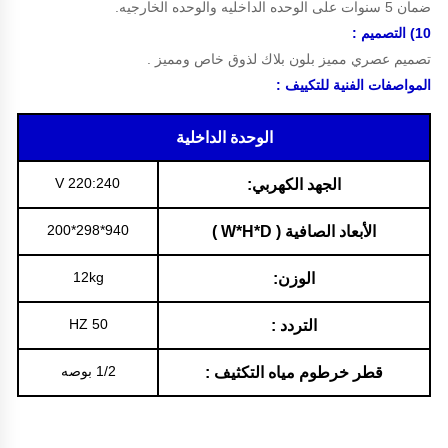
ضمان 5 سنوات على الوحده الداخليه والوحده الخارجيه.
10)
التصميم
:
تصميم عصري مميز بلون بلاك لذوق خاص ومميز .
المواصفات الفنية للتكييف :
الوحدة الداخلية
220:240 V
الجهد الكهربي:
940*298*200
الأبعاد الصافية ( W*H*D )
12kg
الوزن:
50 HZ
التردد :
1/2 بوصه
قطر خرطوم مياه التكثيف :