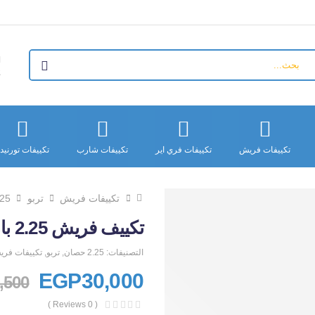
+
تكييفات فريش
تكييفات فري اير
تكييفات شارب
تكييفات تورنيد
تكييفات فريش
تربو
2.25 
تكييف فريش 2.25 بارد تربو (Fresh Turbo) FUFW18C/IW
التصنيفات:
2.25 حصان
,
تربو
,
تكييفات فر
EGP
30,000
,500
( 0 Reviews )