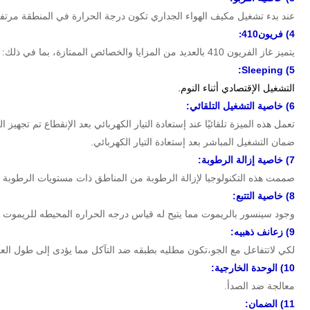
عند بدء تشغيل مكيف الهواء الجداري تكون درجة الحرارة في المنطقة مرتفع
4)
فريون410
:
يتميز غاز الفريون 410 بالعديد من المزايا والخصائص الممتازة، بما في ذلك: أنه غير ضار بالبيئة، ولا يضر بطبقة الأوزون وغير قابل للإشتعال.
:
5) Sleeping
التشغيل الإقتصادي أثناء النوم.
6)
خاصية التشغيل التلقائي
:
ضمان التشغيل المباشر بعد إستعادة التيار الكهربائي.
7)
خاصية إزالة الرطوبة
:
صممت هذه التكنولوجيا لإزالة الرطوبة من المناطق ذات مستويات الرطوبة الع
8) خاصية التتبع:
وجود سينسور بالريموت مما يتيح له قياس درجه الحراره المحيطه للريموت و
9) زعانف ذهبيه:
لكي لاتتفاعل مع الجو،تكون مطليه بطبقه ضد التآكل مما يؤدى إلى طول الع
10) الوحدة الخارجية:
معالجة ضد الصدأ.
11)
الضمان
: