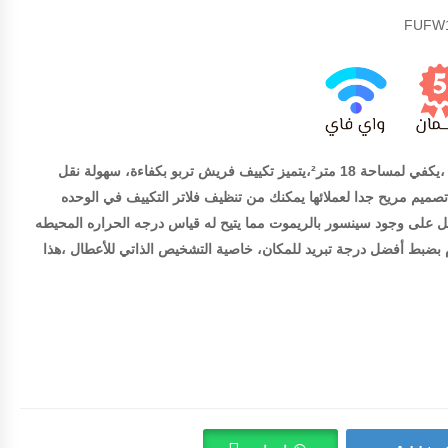
تكييف فريش تربو 2.25 حصان بارد ،يكفي لمساحة 18 متر²،يتميز تكييف فريش تربو بكفاءة، سهولة نقل
ميم مريح جدا لعملائها يمكنك من تنظيف فلاتر التكييف في الوحده
تعمل على وجود سينسور بالريموت مما يتيح له قياس درجه الحراره المحيطه
م بضبط أفضل درجة تبريد للمكان، خاصية التشخيص الذاتي للأعطال ،هذا