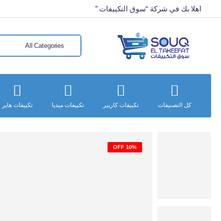
اهلا بك في شركة “سوق التكييفات ”
كل التصنيفات
تكييفات كاريير
تكييفات ميديا
تكييفات هاير
10% OFF