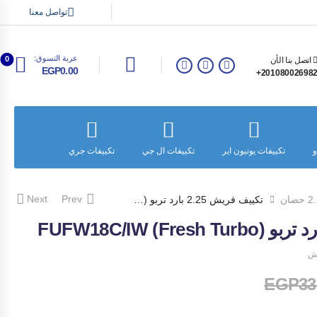
تواصل معنا
عربة التسوق:
0
اتصل بنا الأن
EGP0.00
201080026982
و
تكييفات يونيون اير
تكييفات ال جي
تكييفات جري
تكييفات سا
Next
Prev
حصان
تكييف فريش 2.25 بارد تربو (Fresh Turbo) FUFW18C/IW
يش
EGP
33