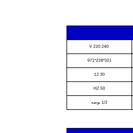
220:240 V
321*228*971
12.30
50 HZ
1/2 بوصه