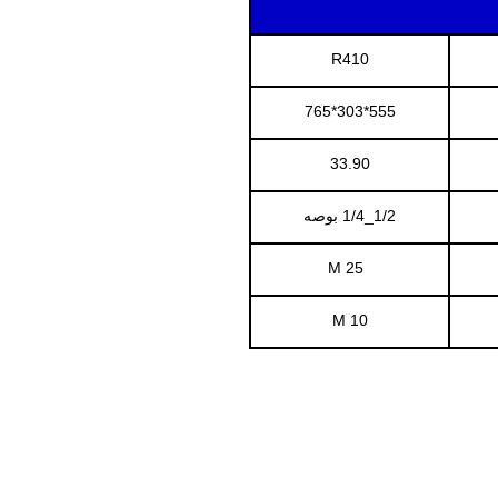
R410
555*303*765
33.90
1/2_1/4 بوصه
25 M
10 M