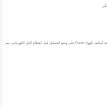
كن.
تعمل هذه الميزة تلقائيًا عند إستعادة التيار الكهربائي بعد الإنقطاع تم تجهيز العديد من موديلات مكيفات فريش بهذه الوظيفة، وإذا تم ضبط جهاز التحكم عن بعد لمكيف الهواء Fresh على وضع التشغيل قبل انقطاع التيار الكهربائي، يتم