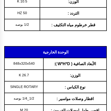
10.5 K
الوزن:
50 HZ
التردد :
1/2 بوصه
قطر خرطوم مياه التكثيف :
الوحدة الخارجية
848x320x540
الأبعاد الصافية ( W*H*D ):
26.7 K
الوزن:
SINGLE ROTARY
نوع الكباس :
1/2_1/4 بوصه
اقطار وصلات مواسير :
20 M
اقصي طول لوصلات الفريون :