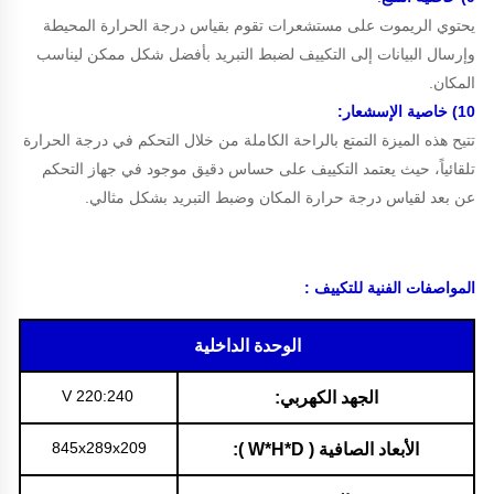
يحتوي الريموت على مستشعرات تقوم بقياس درجة الحرارة المحيطة
وإرسال البيانات إلى التكييف لضبط التبريد بأفضل شكل ممكن ليناسب
المكان.
10) خاصية الإسشعار:
تتيح هذه الميزة التمتع بالراحة الكاملة من خلال التحكم في درجة الحرارة
تلقائياً، حيث يعتمد التكييف على حساس دقيق موجود في جهاز التحكم
عن بعد لقياس درجة حرارة المكان وضبط التبريد بشكل مثالي.
المواصفات الفنية للتكييف :
الوحدة الداخلية
220:240 V
الجهد الكهربي:
845x289x209
الأبعاد الصافية ( W*H*D ):