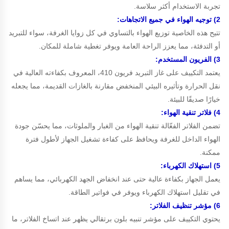
تجربة الاستخدام أكثر سلاسة.
2) توجيه الهواء في جميع الاتجاهات:
تتيح هذه الخاصية توزيع الهواء بالتساوي في كل زوايا الغرفة، سواء للتبريد
أو التدفئة، مما يعزز الراحة العامة ويوفر تغطية شاملة للمكان.
3) الفريون المستخدم:
يعتمد التكييف على غاز التبريد فريون 410، المعروف بكفاءته العالية في
نقل الحرارة وتأثيره البيئي المنخفض مقارنة بالغازات القديمة، مما يجعله
خيارًا صديقًا للبيئة.
4) فلاتر تنقية الهواء:
تضمن الفلاتر الفعّالة تنقية الهواء من الغبار والملوثات، مما يحسّن جودة
الهواء الداخل للغرفة ويحافظ على كفاءة تشغيل الجهاز لأطول فترة
ممكنة.
5) استهلاك الكهرباء:
يعمل الجهاز بكفاءة عالية حتى عند انخفاض الجهد الكهربائي، مما يساهم
في تقليل استهلاك الكهرباء ويوفر في فواتير الطاقة.
6) مؤشر تنظيف الفلاتر:
يحتوي التكييف على مؤشر تنبيه بلون برتقالي يظهر عند اتساخ الفلاتر، ما