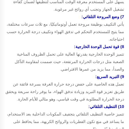
يسهل على المستخدم معرفة الوقت المناسب لتنظيفها لضمان كفاءة
تشغيل الجهاز وتجنب أي روائح غير مرغوبة.
7) وضع المروحة التلقائي:
يأتي التكييف بوظيفة مروحة تعمل أوتوماتيكيًا، مع ثلاث سرعات مختلفة،
مما يتيح للمستخدم التحكم في تدفق الهواء وتكييف درجة الحرارة حسب
احتياجاته.
8) قوة تحمل الوحدة الخارجية:
تتميز الوحدة الخارجية بقدرتها العالية على تحمل الظروف المناخية
الصعبة مثل درجات الحرارة المرتفعة، حيث صممت لمقاومة التآكل
والصدأ، مما يزيد من عمرها الافتراضي.
9) التبريد السريع:
تعمل هذه الخاصية على خفض درجة حرارة الغرفة بسرعة فائقة عن
طريق تعزيز قوة التبريد وزيادة تدفق الهواء، ما يوفر راحة سريعة ويحقق
درجة الحرارة المطلوبة في وقت قياسي، وهو مثالي للأيام الحارة.
10) التنظيف التلقائي:
تتميز خاصية التنظيف التلقائي بتجفيف المكونات الداخلية بعد الاستخدام،
ما يساعد في منع تكون الفطريات والروائح الكريهة، مما يحافظ على
الجهاز نظيفًا وصحيًا.