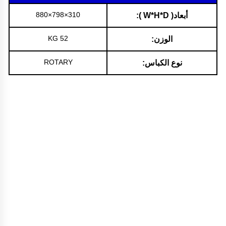
310×798×880
أبعاد( W*H*D ):
52 KG
الوزن:
ROTARY
نوع الكباس: