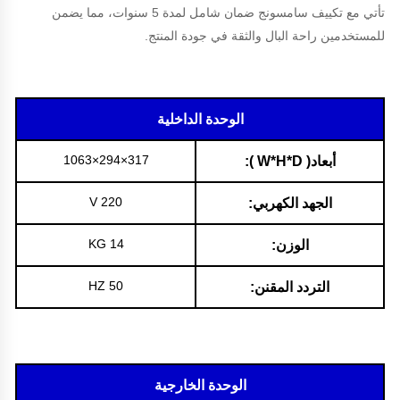
تأتي مع تكييف سامسونج ضمان شامل لمدة 5 سنوات، مما يضمن
للمستخدمين راحة البال والثقة في جودة المنتج.
الوحدة الداخلية
317×294×1063
أبعاد( W*H*D ):
V 220
الجهد الكهربي:
14 KG
الوزن:
50 HZ
التردد المقنن:
الوحدة الخارجية