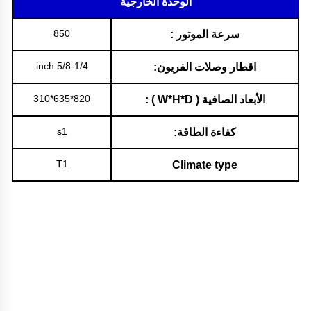
الوحدة الخارجية
850
سرعة الموتور :
5/8-1/4 inch
اقطار وصلات الفريون:
820*635*310
الأبعاد الصافية ( W*H*D ) :
s1
كفاءة الطاقة:
T1
Climate type