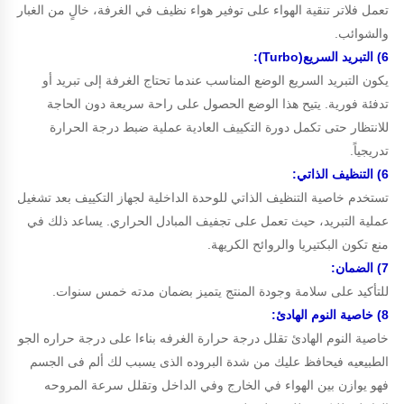
تعمل فلاتر تنقية الهواء على توفير هواء نظيف في الغرفة، خالٍ من الغبار
والشوائب.
6) التبريد السريع(Turbo):
يكون التبريد السريع الوضع المناسب عندما تحتاج الغرفة إلى تبريد أو
تدفئة فورية. يتيح هذا الوضع الحصول على راحة سريعة دون الحاجة
للانتظار حتى تكمل دورة التكييف العادية عملية ضبط درجة الحرارة
تدريجياً.
6) التنظيف
الذاتي:
تستخدم خاصية التنظيف الذاتي للوحدة الداخلية لجهاز التكييف بعد تشغيل
عملية التبريد، حيث تعمل على تجفيف المبادل الحراري. يساعد ذلك في
منع تكون البكتيريا والروائح الكريهة.
7) الضمان:
للتأكيد على سلامة وجودة المنتج يتميز بضمان مدته خمس سنوات.
8) خاصية النوم الهادئ:
خاصية النوم الهادئ تقلل درجة حرارة الغرفه بناءا على درجة حراره الجو
الطبيعيه فيحافظ عليك من شدة البروده الذى يسبب لك ألم فى الجسم
فهو يوازن بين الهواء في الخارج وفي الداخل وتقلل سرعة المروحه