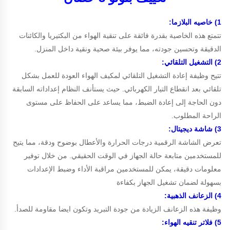
1) خاصيه البلازما:
تتمتع هذه الخاصية بقدرة فائقة على تنقية الهواء من البكتيريا والكائنات
الدقيقة وتحسين جودته، مما يوفر بيئة صحية ونقية داخل المنزل.
2) التشغيل التلقائي:
تتيح وظيفة إعادة التشغيل التلقائي لمكيف الهواء العودة للعمل بشكل
تلقائي بعد انقطاع التيار الكهربائي. حيث يستأنف النظام إعداداته السابقة
دون الحاجة إلى إعادة الضبط، مما يساعد على الحفاظ على مستوى
الراحة المطلوب.
3) شاشة ديجيتال:
تعرض الشاشة الرقمية درجات الحرارة والأعطال بوضوح ودقة، مما يتيح
للمستخدمين متابعة حالة الجهاز في الوقت الحقيقي. من خلال توفير
معلومات دقيقة، يمكن للمستخدمين مراقبة الأداء وضبط الإعدادات
بسهولة لضمان تشغيل الجهاز بكفاءة
4) الزعانف الذهبية:
وظيفة هذه الزعانف الزيادة من جودة التبريد وتكون ايضا مقاومة للصدأ.
5) فلاتر تنقيه الهواء: