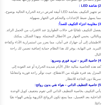
2)
شاشة
LED :
تم تجهيز التكييف بشاشة LED أنيقة لعرض درجة الحرارة الحالية بوضوح،
مما يسهل ضبط الإعدادات والتحكم في الجهاز بسهولة.
3) مقاومة اجزاء التكييف للصدأ:
يفصل التكييف تلقائيًا في حالات الطوارئ عند الاقتراب من الحمل الزائد.
وبالتالي، يحمي الجهاز من الأعطال المحتملة. وبهذا الشكل، يمكنك
الاطمئنان إلى أن جهازك في أمان، مما يعزز من استمرارية الأداء وكفاءة
التبريد. في النهاية، يوفر لك هذا النظام حماية إضافية تضمن لك راحة
البال.
4) خاصية التربو – تبريد فوري وسريع:
تُعد هذه الخاصية مثالية خلال الأيام شديدة الحرارة أو عند العودة إلى
المنزل بعد فترة طويلة من الانقطاع، حيث توفّر راحة فورية وانتعاشًا
سريعًا دون الحاجة للانتظار.
5) خاصية التنظيف الذاتي – هواء نقي بدون روائح:
يأتي التكييف بخاصية التنظيف الذاتي التي تقوم بتجفيف كويل الوحدة
الداخلية بعد الغسيل، مما يمنع تكون الروائح الكريهة ويُبقي الهواء نقيًا
دائمًا.