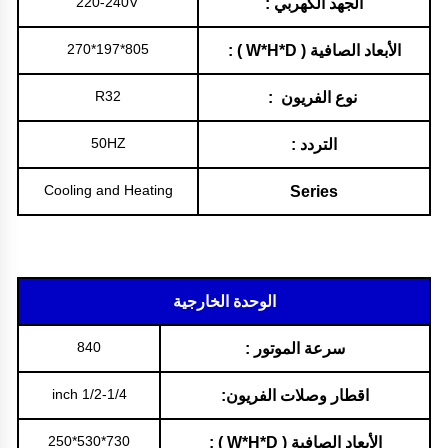
220-240V
الجهد الكهربي :
805*197*270
الأبعاد الصافية ( W*H*D ) :
R32
نوع الفريون :
50HZ
التردد :
Cooling and Heating
Series
الوحدة الخارجية
840
سرعة الموتور :
1/2-1/4 inch
اقطار وصلات الفريون:
730*530*250
الأبعاد الصافية ( W*H*D ) :