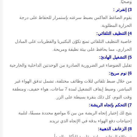
وصحيًا.
3) إنفرتر :
يقوم الضاغط العاكس بضبط سرعته بإستمرار للحفاظ على درجة
الحرارة المطلوبة.
4) التنظيف التلقائي:
خاصية التنظيف التلقائي تمنع تكوّن البكتيريا والفطريات على المبادل
الحراري، مما يحافظ على بيئة نظيفة ومريحة.
5) التشغيل الهادئ:
تقليل الضوضاء غير الضرورية الصادرة من الوحدتين الداخلية والخارجية
6) نوم مريح:
من خلال ضبط تلقائي لثلاث وظائف مختلفة، تشمل تدفق الهواء غير
المباشر، وضبط إيقاف التشغيل لمدة 7 ساعات، هواء خفيف، ومنطقة
وقت النوم، كل ذلك بنقرة بسيطة على الزر.
7) التحكم بإتجاه الريشة:
يتيح لك إختيار إتجاه الريشة من بين 6 مواضع محددة مسبقًا، لتلبية
إحتياجات دفع الهواء بدقة في الإتجاه الذي تريده.
8) الزعانف الذهبية:
تم طلاء الزعانف بمادة مقاومة للتآكل والصدأ.