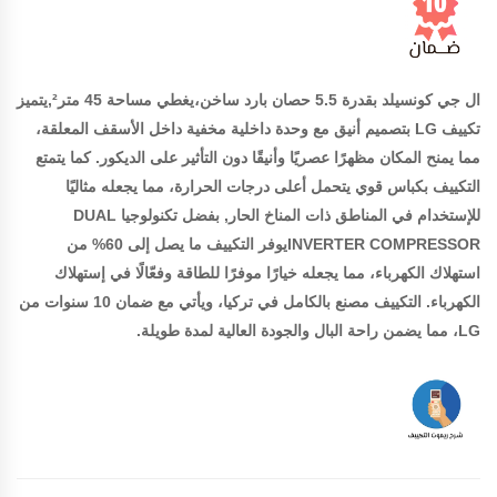
ال جي كونسيلد بقدرة 5.5 حصان بارد ساخن،يغطي مساحة 45 متر²,يتميز
تكييف LG بتصميم أنيق مع وحدة داخلية مخفية داخل الأسقف المعلقة،
مما يمنح المكان مظهرًا عصريًا وأنيقًا دون التأثير على الديكور. كما يتمتع
التكييف بكباس قوي يتحمل أعلى درجات الحرارة، مما يجعله مثاليًا
للإستخدام في المناطق ذات المناخ الحار, بفضل تكنولوجيا DUAL
INVERTER COMPRESSORيوفر التكييف ما يصل إلى 60% من
استهلاك الكهرباء، مما يجعله خيارًا موفرًا للطاقة وفعّالًا في إستهلاك
الكهرباء. التكييف مصنع بالكامل في تركيا، ويأتي مع ضمان 10 سنوات من
LG، مما يضمن راحة البال والجودة العالية لمدة طويلة.