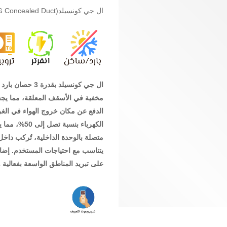
ال جي كونسيلد(LG Concealed Duct)AB-W24GM1T0
مخفية في الأسقف المعلقة، مما يجعل
الكهرباء بن
متصلة بالوحدة الداخلية، تُركب داخ
يتناسب مع احتياجات المستخدم. إضافةً
على تبريد المناطق الواسعة بفعالية