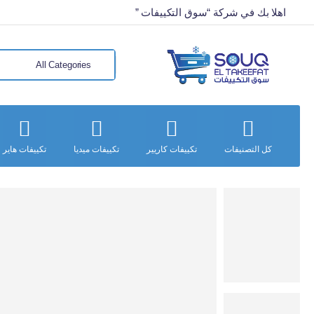
اهلا بك في شركة “سوق التكييفات ”
كل التصنيفات
تكييفات كاريير
تكييفات ميديا
تكييفات هاير