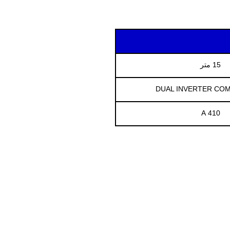
15 متر
DUAL INVERTER CO
410 A