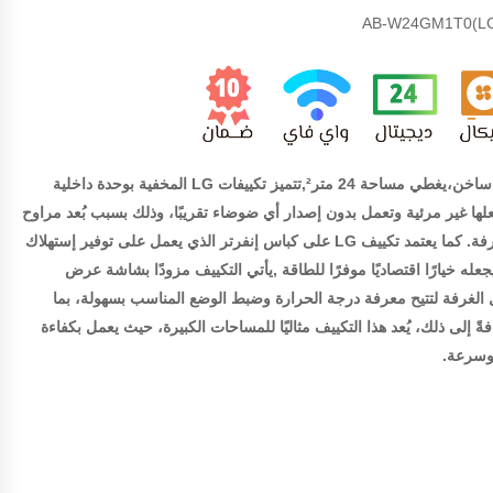
ال جي كونسيلد بقدرة 3 حصان بارد ساخن،يغطي مساحة 24 متر²,تتميز تكييفات LG المخفية بوحدة داخلية
ها غير مرئية وتعمل بدون إصدار أي ضوضاء تقريبًا، وذلك بسبب بُعد مراوح
الدفع عن مكان خروج الهواء في الغرفة. كما يعتمد تكييف LG على كباس إنفرتر الذي يعمل على توفير إستهلاك
سبة تصل إلى 50%، مما يجعله خيارًا اقتصاديًا موفرًا للطاقة ,يأتي التكييف مزودًا بشاشة عرض
ل الغرفة لتتيح معرفة درجة الحرارة وضبط الوضع المناسب بسهولة، بما
 إلى ذلك، يُعد هذا التكييف مثاليًا للمساحات الكبيرة، حيث يعمل بكفاءة
 وسرعة.