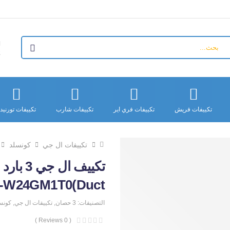
+
تكييفات فريش
تكييفات فري اير
تكييفات شارب
تكييفات تورنيد
تكييفات ال جي
كونسلد
Duct)AB-W24GM1T0
التصنيفات:
3 حصان
,
تكييفات ال جي
,
كونس
( 0 Reviews )