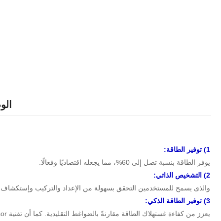
ال
1) توفير
الطاقة
:
يوفر الطاقة بنسبة تصل إلى 60%، مما يجعله اقتصاديًا وفعالًا.
2) التشخيص الذاتي:
والذى يسمح للمستخدمين التحقق بسهولة من الإعداد والتركيب وإستكشاف ا
3) توفير الطاقة الذكي:
يعزز من كفاءة غستهلاك الطاقة مقارنةً بالضواغط التقليدية. كما أن تقنية Dual Inverter Compressor تتيح نطاق تشغيل واسع لتوفير أكبر قدر من الطاقة.