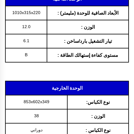
1010x315x220
الأبعاد الصافية للوحدة (مليمتر) :
12.0
الوزن :
6.1
تيار التشغيل بارد/ساخن :
B
مستوى كفاءة إستهالك الطاقة :
الوحدة الخارجية
853x602x349
نوع الكباس:
38
الوزن :
دوراني
نوع الكباس :