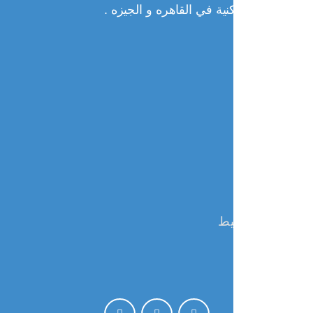
نية في القاهره و الجيزه .
يط