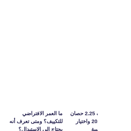
أفضل تكييف 2.25 حصان
ما العمر الافتراضي
ما هي خاصية الت
في مصر 2026 واختيار
للتكييف؟ ومتى تعرف أنه
الذاتي للتكييف؟
بة
يحتاج إلى الاستبدال؟
تحافظ على كفاءة