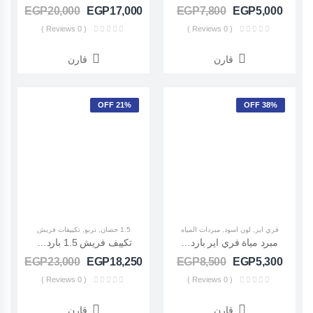
EGP
20,000
EGP
17,000
EGP
7,800
EGP
5,000
( 0 Reviews )
( 0 Reviews )
قارن
قارن
21% OFF
38% OFF
فري اير
,
لون اسود
,
مبردات المياه
1.5 حصان
,
تربو
,
تكييفات فريش
مبرد مياة فري اير بارد ساخن (Freeair Air Water Dispenser Black)
تكييف فريش 1.5 بارد تربو (Fresh Turbo)FUFW12C/IW
EGP
23,000
EGP
18,250
EGP
8,500
EGP
5,300
( 0 Reviews )
( 0 Reviews )
قارن
قارن