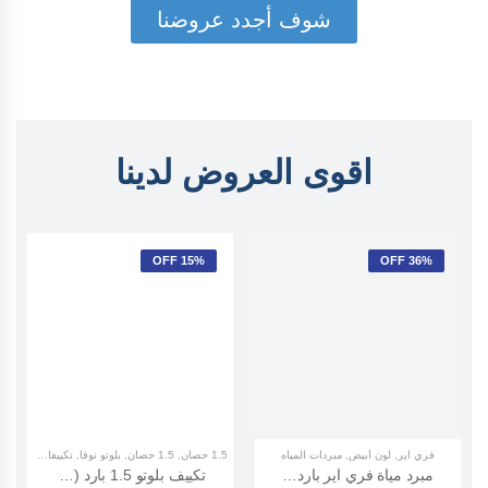
شوف أجدد عروضنا
اقوى العروض لدينا
15% OFF
36% OFF
فري اير
,
لون أبيض
,
مبردات المياه
1.5 حصان
,
1.5 حصان
,
بلوتو نوفا
,
تكييفات بلوتو
مبرد مياة فري اير بارد ساخن (Freeair Air Water Dispenser White)
تكييف بلوتو 1.5 بارد (Pluto Nova)PL-AC-S/NOVA-C-12K