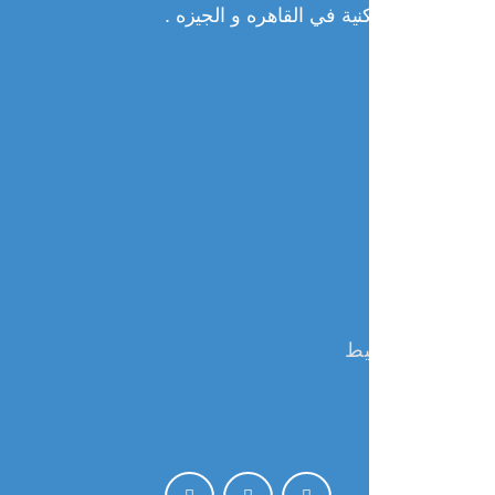
نية في القاهره و الجيزه .
يط