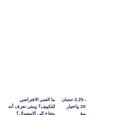
أفضل تكييف 2.25 حصان
ما العمر الافتراضي
ما هي خاصية الت
في مصر 2026 واختيار
للتكييف؟ ومتى تعرف أنه
الذاتي للتكييف؟
بة
يحتاج إلى الاستبدال؟
تحافظ على كفاءة