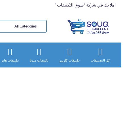
اهلا بك في شركة “سوق التكييفات ”
كل التصنيفات
تكييفات كاريير
تكييفات ميديا
تكييفات هاير