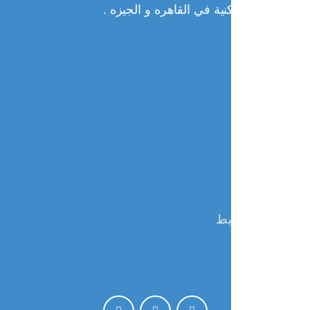
نية في القاهره و الجيزه .
يط