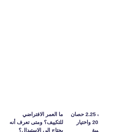
أفضل تكييف 2.25 حصان
ما العمر الافتراضي
ما هي خاصية الت
في مصر 2026 واختيار
للتكييف؟ ومتى تعرف أنه
الذاتي للتكييف؟
بة
يحتاج إلى الاستبدال؟
تحافظ على كفاءة