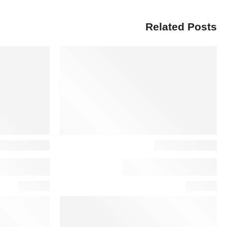
Related Posts