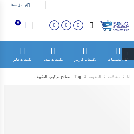
تواصل معنا
0
كل التصنيفات
تكييفات كاريير
تكييفات ميديا
تكييفات هاير
ت
مقالات
المدونة
Tag - نصائح تركيب التكييف