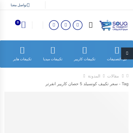
تواصل معنا
0
كل التصنيفات
تكييفات كاريير
تكييفات ميديا
تكييفات هاير
ت
مقالات
المدونة
Tag - سعر تكييف كونسيلد 5 حصان كاريير انفرتر