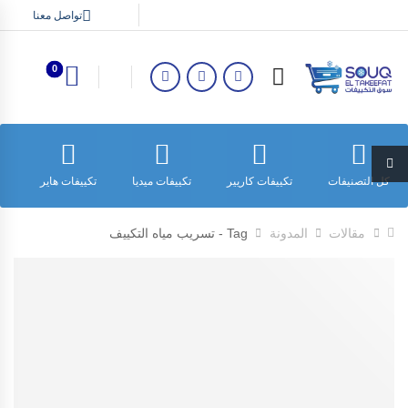
تواصل معنا
0
كل التصنيفات
تكييفات كاريير
تكييفات ميديا
تكييفات هاير
ت
مقالات
المدونة
Tag - تسريب مياه التكييف