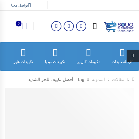
تواصل معنا
0
كل التصنيفات
تكييفات كاريير
تكييفات ميديا
تكييفات هاير
ت
مقالات
المدونة
Tag - أفضل تكييف للحر الشديد