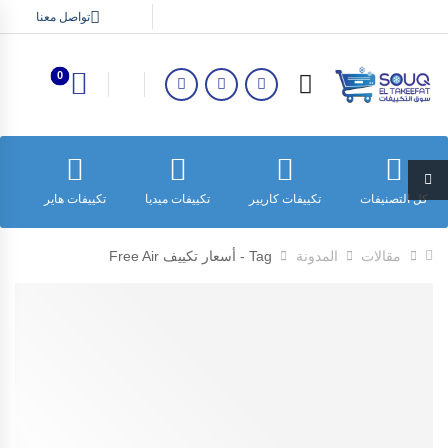
تواصل معنا
0
كل التصنيفات
تكييفات كاريير
تكييفات ميديا
تكييفات هاير
ت
مقالات
المدونة
Tag - أسعار تكييف Free Air