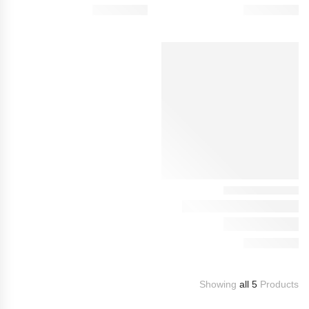
Showing
all 5
Products